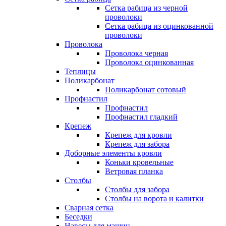
Сетка рабица из черной
проволоки
Сетка рабица из оцинкованной
проволоки
Проволока
Проволока черная
Проволока оцинкованная
Теплицы
Поликарбонат
Поликарбонат сотовый
Профнастил
Профнастил
Профнастил гладкий
Крепеж
Крепеж для кровли
Крепеж для забора
Доборные элементы кровли
Коньки кровельные
Ветровая планка
Столбы
Столбы для забора
Столбы на ворота и калитки
Сварная сетка
Беседки
Навесы для машин