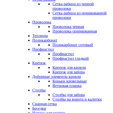
Сетка рабица из черной
проволоки
Сетка рабица из оцинкованной
проволоки
Проволока
Проволока черная
Проволока оцинкованная
Теплицы
Поликарбонат
Поликарбонат сотовый
Профнастил
Профнастил
Профнастил гладкий
Крепеж
Крепеж для кровли
Крепеж для забора
Доборные элементы кровли
Коньки кровельные
Ветровая планка
Столбы
Столбы для забора
Столбы на ворота и калитки
Сварная сетка
Беседки
Навесы для машин