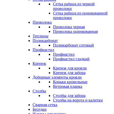
Сетка рабица из черной
проволоки
Сетка рабица из оцинкованной
проволоки
Проволока
Проволока черная
Проволока оцинкованная
Теплицы
Поликарбонат
Поликарбонат сотовый
Профнастил
Профнастил
Профнастил гладкий
Крепеж
Крепеж для кровли
Крепеж для забора
Доборные элементы кровли
Коньки кровельные
Ветровая планка
Столбы
Столбы для забора
Столбы на ворота и калитки
Сварная сетка
Беседки
Навесы для машин