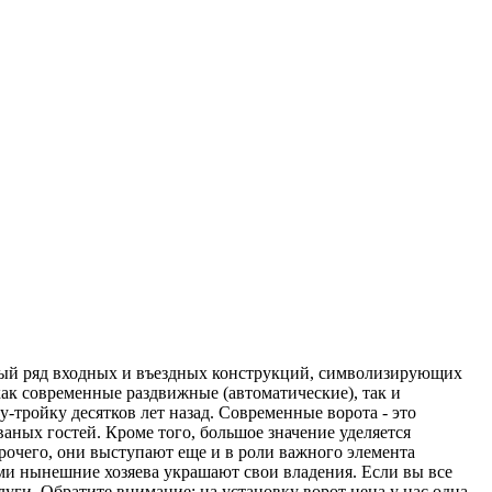
ьный ряд входных и въездных конструкций, символизирующих
как современные раздвижные (автоматические), так и
у-тройку десятков лет назад. Современные ворота - это
аных гостей. Кроме того, большое значение уделяется
прочего, они выступают еще и в роли важного элемента
ми нынешние хозяева украшают свои владения. Если вы все
луги. Обратите внимание: на установку ворот цена у нас одна