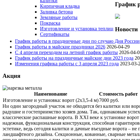
калитки
График 
Кирпичная кладка
Заливка бетона
Земляные работы
Покраска
Новости
Изготовление и установка теплиц
Сертификаты
График работы в праздничные дни по случаю Дня России
График работы в майские праздники 2026
2026-04-29
С 4 апреля переходим на летний график работы
2026-04-0
График работы на праздничные майские дни 2023 года
20
Изменения графика работы с 3 апреля 2023 года
2023-03-
Акция
Наименование
Стоимость работ
Изготовление и установка: ворот (2х3,5-4 м)
7000 руб.
Ни один загородный участок не обходится без калитки или в
радушие и гостеприимство хозяев дома. Так, одинаковым успех
классические распашные ворота. В XXI веке к установке ворот 
надежная, функциональная конструкция, способная гарантиров
эстетике, ведь сегодня калитки и дачные въездные ворота – н
ландшафтного дизайна. Секционные, кованные, сварные металл
еще не определились с тем, как должен выглядеть вход или въе