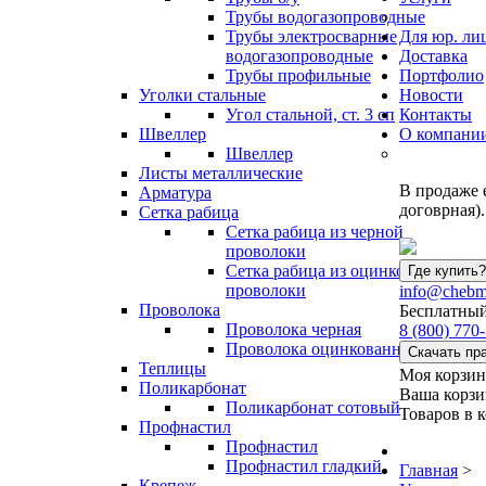
Трубы водогазопроводные
Трубы электросварные
Для юр. ли
водогазопроводные
Доставка
Трубы профильные
Портфолио
Уголки стальные
Новости
Угол стальной, ст. 3 сп
Контакты
Швеллер
О компани
Швеллер
Листы металлические
В продаже 
Арматура
договрная).
Сетка рабица
Сетка рабица из черной
проволоки
Сетка рабица из оцинкованной
Где купить?
проволоки
info@chebm
Проволока
Бесплатный
Проволока черная
8
(800)
770-
Проволока оцинкованная
Скачать пр
Теплицы
Моя корзин
Поликарбонат
Ваша корзи
Поликарбонат сотовый
Товаров в 
Профнастил
Профнастил
Профнастил гладкий
Главная
>
Крепеж