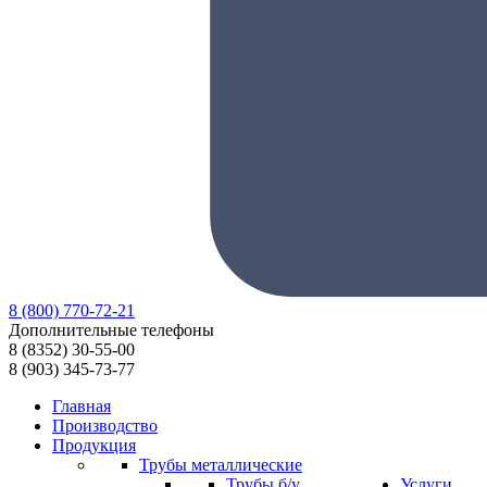
8
(800)
770-72-21
Дополнительные телефоны
8
(8352)
30-55-00
8
(903)
345-73-77
Главная
Производство
Продукция
Трубы металлические
Трубы б/у
Услуги