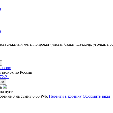
ц
и
есть
лежалый металлопрокат
(листы, балки, швеллер, уголки, пр
et.com
 звонок по России
72-21
айс
а
на пуста
корзине
0
на сумму
0.00 Руб.
Перейти в корзину
Оформить заказ