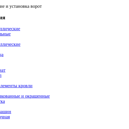
ие и установка ворот
ия
ллические
льные
ллические
ца
нат
л
элементы кровли
нкованные и окрашенные
тка
машин
очная