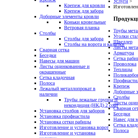
Услуги
>
Крепеж для кровли
Изготовлен
Крепеж для забора
Доборные элементы кровли
Продукц
Коньки кровельные
Ветровая планка
Трубы мета
Столбы
Уголки ста
Столбы для забора
Швеллер
Столбы на ворота и калитки
Листы мета
Сварная сетка
Арматура
Беседки
Сетка раби
Навесы для машин
Проволока
Листы оцинкованные и
Теплицы
окрашенные
Поликарбо
Сетка кладочная
Профнасти
Полоса
Крепеж
Лежалый металлопрокат в
Доборные 
наличии
Столбы
Трубы лежалые группа Д
Листы оци
некондиция (НКД) 2 сорт
Сварная се
Установка столбов для заборов
Беседки
Установка профнастила
Навес для 
Установка сетки рабицы
Сетка клад
Изготовление и установка ворот
Полоса
Изготовление и установка