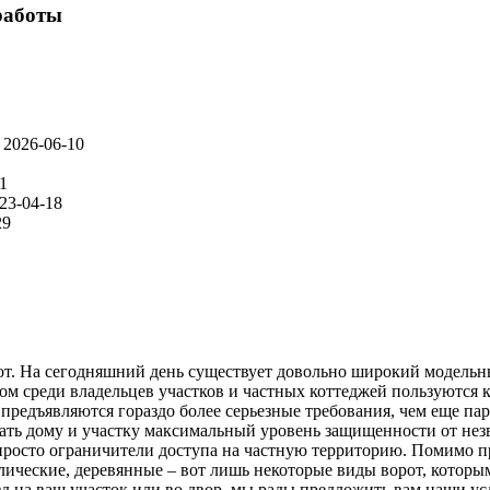
работы
2026-06-10
1
23-04-18
29
орот. На сегодняшний день существует довольно широкий модел
ом среди владельцев участков и частных коттеджей пользуются 
предъявляются гораздо более серьезные требования, чем еще пар
ать дому и участку максимальный уровень защищенности от незв
е просто ограничители доступа на частную территорию. Помимо 
ические, деревянные – вот лишь некоторые виды ворот, которы
зд на ваш участок или во двор, мы рады предложить вам наши ус