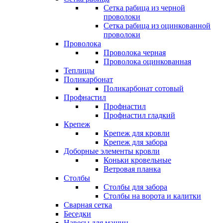
Сетка рабица из черной
проволоки
Сетка рабица из оцинкованной
проволоки
Проволока
Проволока черная
Проволока оцинкованная
Теплицы
Поликарбонат
Поликарбонат сотовый
Профнастил
Профнастил
Профнастил гладкий
Крепеж
Крепеж для кровли
Крепеж для забора
Доборные элементы кровли
Коньки кровельные
Ветровая планка
Столбы
Столбы для забора
Столбы на ворота и калитки
Сварная сетка
Беседки
Навесы для машин