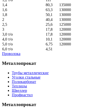
1,4
80,3
135000
1,6
63,3
130000
1,8
50,1
130000
2
40,4
130000
2,5
25,6
125000
3
17,8
120000
3,0 т/о
17,8
120000
4,0 т/о
10,1
120000
5,0 т/о
6,75
120000
6,0 т/о
4,51
Проволока
Металлопрокат
Трубы металлические
Уголки стальные
Поликарбонат
Теплицы
Швеллер
Профнастил
Металлопрокат