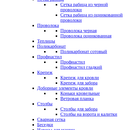
Сетка рабица из черной
проволоки
Сетка рабица из оцинкованной
проволоки
Проволока
Проволока черная
Проволока оцинкованная
Теплицы
Поликарбонат
Поликарбонат сотовый
Профнастил
Профнастил
Профнастил гладкий
Крепеж
Крепеж для кровли
Крепеж для забора
Доборные элементы кровли
Коньки кровельные
Ветровая планка
Столбы
Столбы для забора
Столбы на ворота и калитки
Сварная сетка
Беседки
Навесы для машин