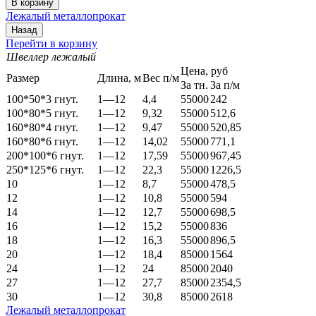
Лежалый металлопрокат
Перейти в корзину
Швеллер лежалый
Цена, руб
Размер
Длина, м
Вес п/м
За тн.
За п/м
100*50*3 гнут.
1—12
4,4
55000
242
100*80*5 гнут.
1—12
9,32
55000
512,6
160*80*4 гнут.
1—12
9,47
55000
520,85
160*80*6 гнут.
1—12
14,02
55000
771,1
200*100*6 гнут.
1—12
17,59
55000
967,45
250*125*6 гнут.
1—12
22,3
55000
1226,5
10
1—12
8,7
55000
478,5
12
1—12
10,8
55000
594
14
1—12
12,7
55000
698,5
16
1—12
15,2
55000
836
18
1—12
16,3
55000
896,5
20
1—12
18,4
85000
1564
24
1—12
24
85000
2040
27
1—12
27,7
85000
2354,5
30
1—12
30,8
85000
2618
Лежалый металлопрокат