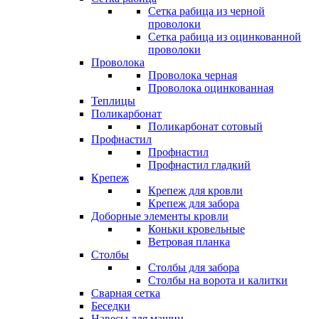
Сетка рабица из черной
проволоки
Сетка рабица из оцинкованной
проволоки
Проволока
Проволока черная
Проволока оцинкованная
Теплицы
Поликарбонат
Поликарбонат сотовый
Профнастил
Профнастил
Профнастил гладкий
Крепеж
Крепеж для кровли
Крепеж для забора
Доборные элементы кровли
Коньки кровельные
Ветровая планка
Столбы
Столбы для забора
Столбы на ворота и калитки
Сварная сетка
Беседки
Навесы для машин