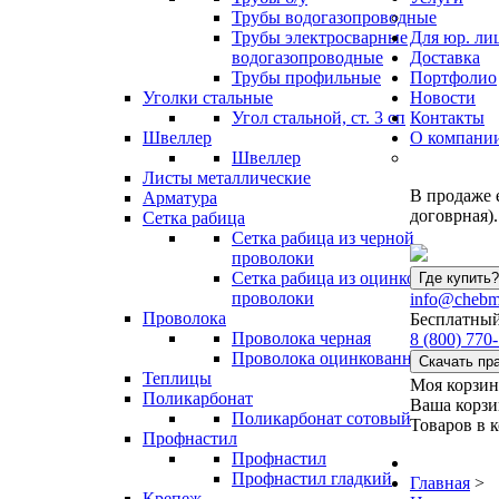
Трубы водогазопроводные
Трубы электросварные
Для юр. ли
водогазопроводные
Доставка
Трубы профильные
Портфолио
Уголки стальные
Новости
Угол стальной, ст. 3 сп
Контакты
Швеллер
О компани
Швеллер
Листы металлические
В продаже 
Арматура
договрная).
Сетка рабица
Сетка рабица из черной
проволоки
Сетка рабица из оцинкованной
Где купить?
проволоки
info@chebm
Проволока
Бесплатный
Проволока черная
8
(800)
770-
Проволока оцинкованная
Скачать пр
Теплицы
Моя корзин
Поликарбонат
Ваша корзи
Поликарбонат сотовый
Товаров в 
Профнастил
Профнастил
Профнастил гладкий
Главная
>
Крепеж