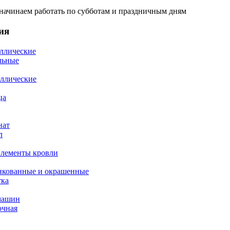
 начинаем работать по субботам и праздничным дням
ия
ллические
льные
ллические
ца
нат
л
элементы кровли
нкованные и окрашенные
тка
машин
очная