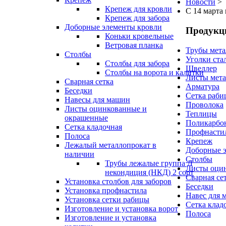
Новости
>
Крепеж для кровли
С 14 марта
Крепеж для забора
Доборные элементы кровли
Продукц
Коньки кровельные
Ветровая планка
Трубы мета
Столбы
Уголки ста
Столбы для забора
Швеллер
Столбы на ворота и калитки
Листы мета
Сварная сетка
Арматура
Беседки
Сетка раби
Навесы для машин
Проволока
Листы оцинкованные и
Теплицы
окрашенные
Поликарбо
Сетка кладочная
Профнасти
Полоса
Крепеж
Лежалый металлопрокат в
Доборные 
наличии
Столбы
Трубы лежалые группа Д
Листы оци
некондиция (НКД) 2 сорт
Сварная се
Установка столбов для заборов
Беседки
Установка профнастила
Навес для 
Установка сетки рабицы
Сетка клад
Изготовление и установка ворот
Полоса
Изготовление и установка