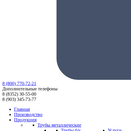
8
(800)
770-72-21
Дополнительные телефоны
8
(8352)
30-55-00
8
(903)
345-73-77
Главная
Производство
Продукция
Трубы металлические
Трубы б/у
Услуги