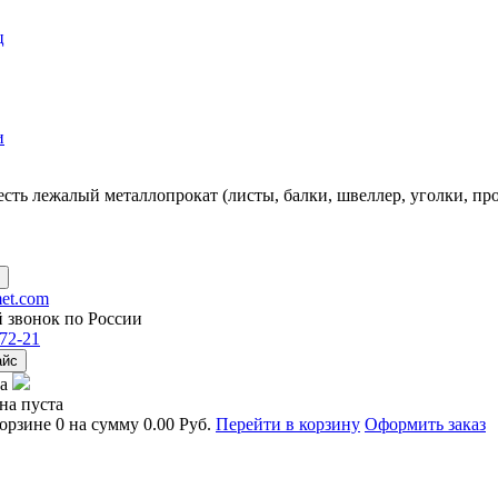
ц
и
есть
лежалый металлопрокат
(листы, балки, швеллер, уголки, пр
et.com
 звонок по России
72-21
айс
а
на пуста
корзине
0
на сумму
0.00 Руб.
Перейти в корзину
Оформить заказ