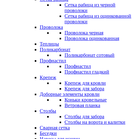
Сетка рабица из черной
проволоки
Сетка рабица из оцинкованной
проволоки
Проволока
Проволока черная
Проволока оцинкованная
Теплицы
Поликарбонат
Поликарбонат сотовый
Профнастил
Профнастил
Профнастил гладкий
Крепеж
Крепеж для кровли
Крепеж для забора
Доборные элементы кровли
Коньки кровельные
Ветровая планка
Столбы
Столбы для забора
Столбы на ворота и калитки
Сварная сетка
Беседки
Навесы для машин