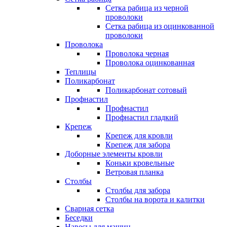
Сетка рабица из черной
проволоки
Сетка рабица из оцинкованной
проволоки
Проволока
Проволока черная
Проволока оцинкованная
Теплицы
Поликарбонат
Поликарбонат сотовый
Профнастил
Профнастил
Профнастил гладкий
Крепеж
Крепеж для кровли
Крепеж для забора
Доборные элементы кровли
Коньки кровельные
Ветровая планка
Столбы
Столбы для забора
Столбы на ворота и калитки
Сварная сетка
Беседки
Навесы для машин