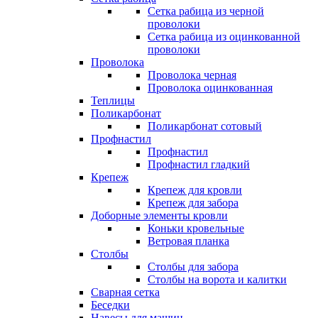
Сетка рабица из черной
проволоки
Сетка рабица из оцинкованной
проволоки
Проволока
Проволока черная
Проволока оцинкованная
Теплицы
Поликарбонат
Поликарбонат сотовый
Профнастил
Профнастил
Профнастил гладкий
Крепеж
Крепеж для кровли
Крепеж для забора
Доборные элементы кровли
Коньки кровельные
Ветровая планка
Столбы
Столбы для забора
Столбы на ворота и калитки
Сварная сетка
Беседки
Навесы для машин