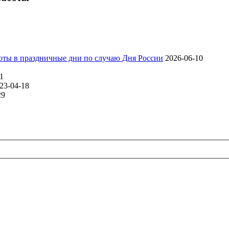
оты в праздничные дни по случаю Дня России
2026-06-10
1
23-04-18
29