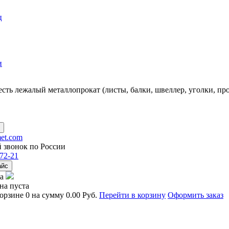
ц
и
есть
лежалый металлопрокат
(листы, балки, швеллер, уголки, пр
et.com
 звонок по России
72-21
айс
а
на пуста
корзине
0
на сумму
0.00 Руб.
Перейти в корзину
Оформить заказ