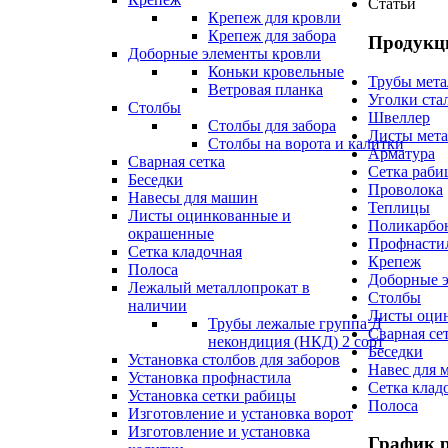
Статьи
Крепеж для кровли
Крепеж для забора
Продукц
Доборные элементы кровли
Коньки кровельные
Трубы мета
Ветровая планка
Уголки ста
Столбы
Швеллер
Столбы для забора
Листы мета
Столбы на ворота и калитки
Арматура
Сварная сетка
Сетка раби
Беседки
Проволока
Навесы для машин
Теплицы
Листы оцинкованные и
Поликарбо
окрашенные
Профнасти
Сетка кладочная
Крепеж
Полоса
Доборные 
Лежалый металлопрокат в
Столбы
наличии
Листы оци
Трубы лежалые группа Д
Сварная се
некондиция (НКД) 2 сорт
Беседки
Установка столбов для заборов
Навес для 
Установка профнастила
Сетка клад
Установка сетки рабицы
Полоса
Изготовление и установка ворот
Изготовление и установка
График 