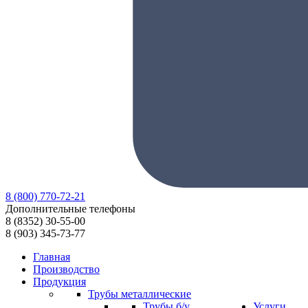
8
(800)
770-72-21
Дополнительные телефоны
8
(8352)
30-55-00
8
(903)
345-73-77
Главная
Производство
Продукция
Трубы металлические
Трубы б/у
Услуги