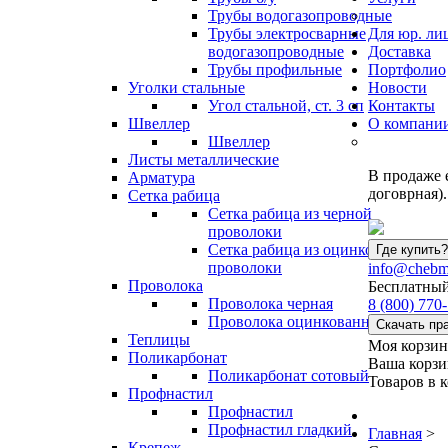
Трубы водогазопроводные
Трубы электросварные
Для юр. ли
водогазопроводные
Доставка
Трубы профильные
Портфолио
Уголки стальные
Новости
Угол стальной, ст. 3 сп
Контакты
Швеллер
О компани
Швеллер
Листы металлические
В продаже 
Арматура
договрная).
Сетка рабица
Сетка рабица из черной
проволоки
Сетка рабица из оцинкованной
Где купить?
проволоки
info@chebm
Проволока
Бесплатный
Проволока черная
8
(800)
770-
Проволока оцинкованная
Скачать пр
Теплицы
Моя корзин
Поликарбонат
Ваша корзи
Поликарбонат сотовый
Товаров в 
Профнастил
Профнастил
Профнастил гладкий
Главная
>
Крепеж