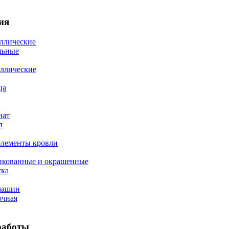
ия
ллические
льные
ллические
ца
нат
л
элементы кровли
нкованные и окрашенные
тка
машин
очная
работы